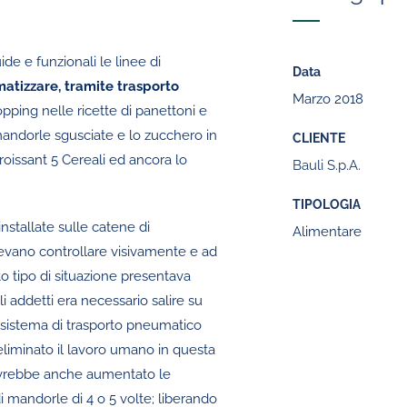
ide e funzionali le linee di
Data
atizzare, tramite trasporto
Marzo 2018
topping nelle ricette di panettoni e
 mandorle sgusciate e lo zucchero in
CLIENTE
roissant 5 Cereali ed ancora lo
Bauli S.p.A.
TIPOLOGIA
nstallate sulle catene di
Alimentare
evano controllare visivamente e ad
to tipo di situazione presentava
li addetti era necessario salire su
n sistema di trasporto pneumatico
eliminato il lavoro umano in questa
 Avrebbe anche aumentato le
di mandorle di 4 o 5 volte; liberando