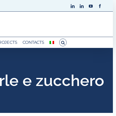
LinkedIn
LinkedIn
YouTube
Faceboo
ROJECTS
CONTACTS
le e zucchero