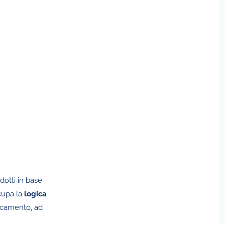
odotti in base
cupa la
logica
aricamento, ad