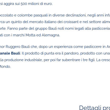
i aggira sui 500 milioni di euro.
ccolato e colombe pasquali in diverse declinazioni, negli anni infat
irca un quinto del mercato italiano dei croissant e nel settore ali
orte. Fanno parte del gruppo Bauli noti nomi legati alla pasticceri
zati con i marchi Motta ed Alemagna.
l signor Ruggero Bauli che, dopo un esperienza come pasticcere in A
ianale Bauli
. Il prodotto di punta era il pandoro, prodotto con una 
 produzione industriale, per poi far subentrare i tre figli. La cresc
 Mondo.
Dettagli p