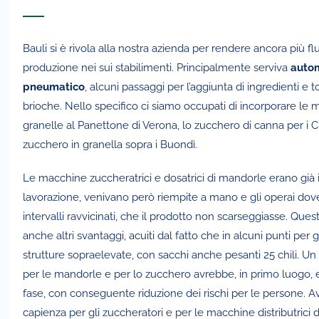
Bauli si è rivola alla nostra azienda per rendere ancora più flu
produzione nei sui stabilimenti. Principalmente serviva
autom
pneumatico
, alcuni passaggi per l’aggiunta di ingredienti e 
brioche. Nello specifico ci siamo occupati di incorporare le
granelle al Panettone di Verona, lo zucchero di canna per i C
zucchero in granella sopra i Buondì.
Le macchine zuccheratrici e dosatrici di mandorle erano già i
lavorazione, venivano però riempite a mano e gli operai dov
intervalli ravvicinati, che il prodotto non scarseggiasse. Ques
anche altri svantaggi, acuiti dal fatto che in alcuni punti per g
strutture sopraelevate, con sacchi anche pesanti 25 chili. U
per le mandorle e per lo zucchero avrebbe, in primo luogo, 
fase, con conseguente riduzione dei rischi per le persone.
capienza per gli zuccheratori e per le macchine distributrici 