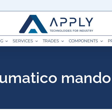
NG
SERVICES
TRADES
COMPONENTS
P
eumatico mandor