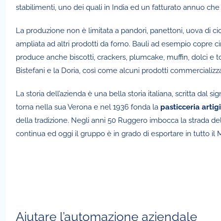
stabilimenti, uno dei quali in India ed un fatturato annuo che s
La produzione non è limitata a pandori, panettoni, uova di cio
ampliata ad altri prodotti da forno. Bauli ad esempio copre c
produce anche biscotti, crackers, plumcake, muffin, dolci e t
Bistefani e la Doria, così come alcuni prodotti commercializ
La storia dell’azienda è una bella storia italiana, scritta da
torna nella sua Verona e nel 1936 fonda la
pasticceria artig
della tradizione. Negli anni 50 Ruggero imbocca la strada della
continua ed oggi il gruppo è in grado di esportare in tutto il
Aiutare l’automazione aziendale