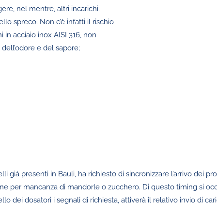
re, nel mentre, altri incarichi.
o spreco. Non c’è infatti il rischio
i in acciaio inox AISI 316, non
dell’odore e del sapore;
 già presenti in Bauli, ha richiesto di sincronizzare l’arrivo dei pr
uzione per mancanza di mandorle o zucchero. Di questo timing si oc
llo dei dosatori i segnali di richiesta, attiverà il relativo invio di c