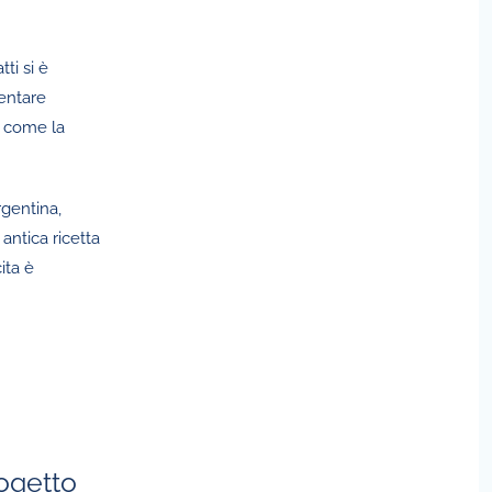
ti si è
mentare
a come la
rgentina,
antica ricetta
ita è
rogetto