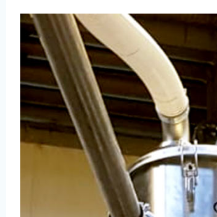
View
Larger
Image