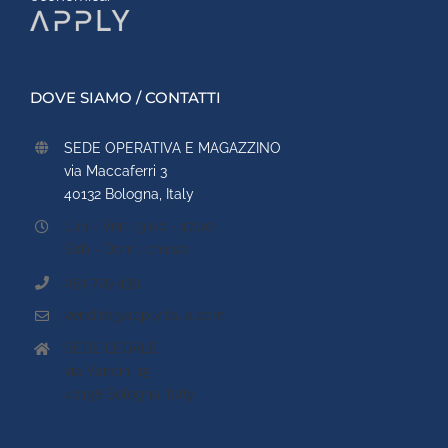
DOVE SIAMO / CONTATTI
SEDE OPERATIVA E MAGAZZINO
via Maccaferri 3
40132 Bologna, Italy
Lun - Ven : 9.00 - 17.00
Sab - Dom : chiuso
051 729 439
vendite@applyitalia.com
SEDE LEGALE
via Vancini 15
40138 Bologna, Italy