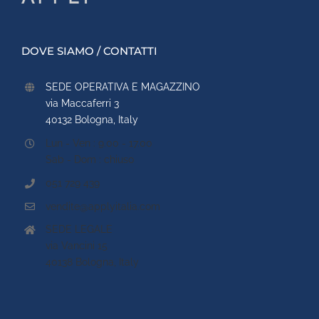
DOVE SIAMO / CONTATTI
SEDE OPERATIVA E MAGAZZINO
via Maccaferri 3
40132 Bologna, Italy
Lun - Ven : 9.00 - 17.00
Sab - Dom : chiuso
051 729 439
vendite@applyitalia.com
SEDE LEGALE
via Vancini 15
40138 Bologna, Italy