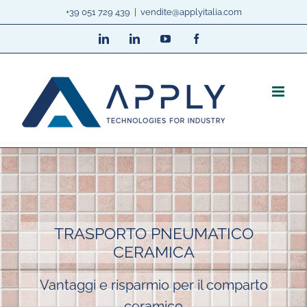
Salta
+39 051 729 439
|
vendite@applyitalia.com
al
LinkedIn
LinkedIn
YouTube
Facebook
contenuto
TRASPORTO PNEUMATICO
CERAMICA
Vantaggi e risparmio per il comparto
ceramico