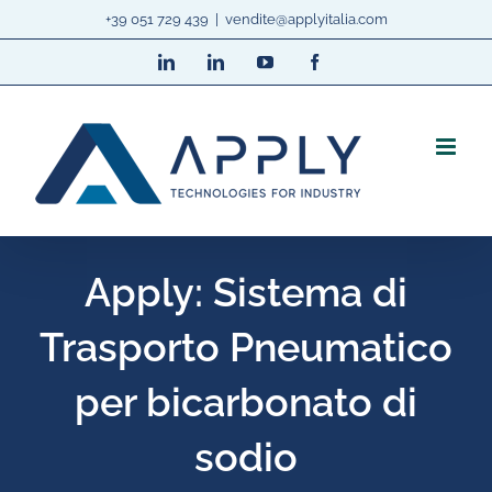
Salta
+39 051 729 439
|
vendite@applyitalia.com
al
LinkedIn
LinkedIn
YouTube
Facebook
contenuto
Apply: Sistema di
Trasporto Pneumatico
per bicarbonato di
sodio