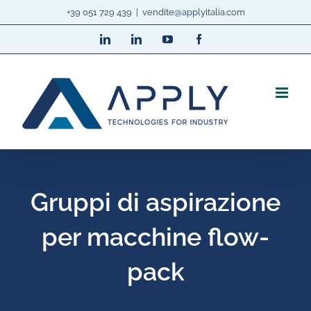
Salta
+39 051 729 439
|
vendite@applyitalia.com
al
LinkedIn
LinkedIn
YouTube
Facebook
contenuto
Gruppi di aspirazione
per macchine flow-
pack